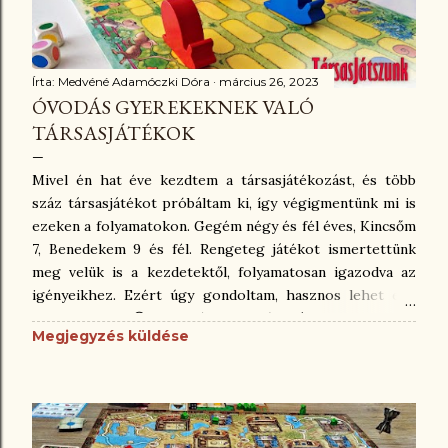
Írta:
Medvéné Adamóczki Dóra
március 26, 2023
ÓVODÁS GYEREKEKNEK VALÓ
TÁRSASJÁTÉKOK
Mivel én hat éve kezdtem a társasjátékozást, és több
száz társasjátékot próbáltam ki, így végigmentünk mi is
ezeken a folyamatokon. Gegém négy és fél éves, Kincsőm
7, Benedekem 9 és fél. Rengeteg játékot ismertettünk
meg velük is a kezdetektől, folyamatosan igazodva az
igényeikhez. Ezért úgy gondoltam, hasznos lehet egy
ilyen poszt. 😊 Nehéz egy óvodás kisgyereknek
Megjegyzés küldése
társasjátékot venni, mert akármelyikre is esik a
választásunk, első (második, harmadik, negyedik...) körben
úgyis meg kell vele ismertetni magát a társasjátszást. El
kell magyarázni, hogyan működik egy olyan játék, ahol
van az ő ideje, aztán más jön. Vagy éppen koncentrálnia