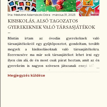
Írta:
Medvéné Adamóczki Dóra
március 31, 2023
KISISKOLÁS, ALSÓ TAGOZATOS
GYEREKEKNEK VALÓ TÁRSASJÁTÉKOK
Miután írtam az óvodás gyerekeknek való
társasjátékokról egy gyűjtőposztot, gondoltam, tovább
megyek a kisiksolásoknak való társasjátékokra.
Szerencsére ma már sok társasjátékot lehet írni egy
ilyen cím alá, de én most csak párat hoztam, amit az én
gyerekeim is nagyon szívesen játszanak ennyi idősen
(Gellértem 4 és fél, Kincső 7, Benedek 9 és fél éves) . Hat
Megjegyzés küldése
éve kezdtem a társasjátékozást, s ezidő alatt több száz
játékot ismertem meg, ami vagy tetszett, és a polcunkon
maradt, vagy eladtuk, mert nem a mi ízlésünk volt.
Jelenleg is cirka 150 társasjátékunk van, és persze sokat
játszunk a gyerekeinkkel is. Ezért az évek alatt látható
volt, mi az, amikkel mindig nagy örömmel ülnek le