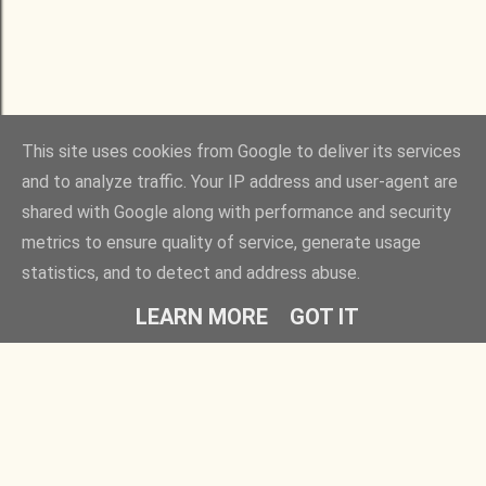
This site uses cookies from Google to deliver its services
and to analyze traffic. Your IP address and user-agent are
shared with Google along with performance and security
metrics to ensure quality of service, generate usage
statistics, and to detect and address abuse.
LEARN MORE
GOT IT
Rovatok
Barátaim
Egyedül is játszható
Fügés ember
Társasok gyerekeknek
Időlabirintus
Családi társasjátékok
Ezt fald fel!