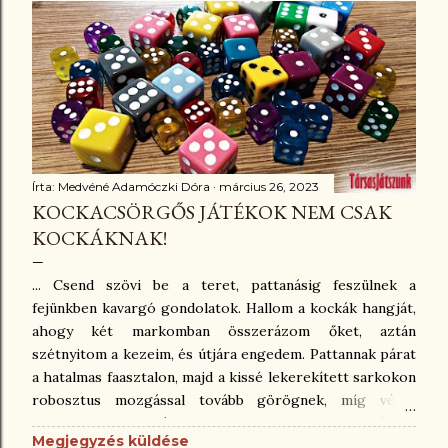
azért, hogy egy hangyányit előrejussunk. Ebben a
játékban azt lehet sajnálni, hogy nem tudsz mindent
megcsinálni, teljesíteni, kőkeményen választás elé leszel
állítva. Talán a karakterek képességei jobbak kicsit, vagy
jobban kihasználhatóak. Az 5 forduló pikk-pakk elrepül, s
a fordulónkénti 5 kocka kevésnek tűnik, hiába vehetsz
fekete kockákat is. Miután megvannak az előkészületek,
indulhat a móka! 😎Az alapok ugyanazok, mint az
Írta:
Medvéné Adamóczki Dóra
március 26, 2023
elődjénél: akció...
KOCKACSÖRGŐS JÁTÉKOK NEM CSAK
KOCKÁKNAK!
... Csend szövi be a teret, pattanásig feszülnek a
fejünkben kavargó gondolatok. Hallom a kockák hangját,
ahogy két markomban összerázom őket, aztán
szétnyitom a kezeim, és útjára engedem. Pattannak párat
a hatalmas faasztalon, majd a kissé lekerekített sarkokon
robosztus mozgással tovább görögnek, míg végül
lecsendesülve megállnak az egyik oldalukon... Eldőlt. A
Megjegyzés küldése
kidobott értékekből kell kihozni a lehető legtöbbet. Nem