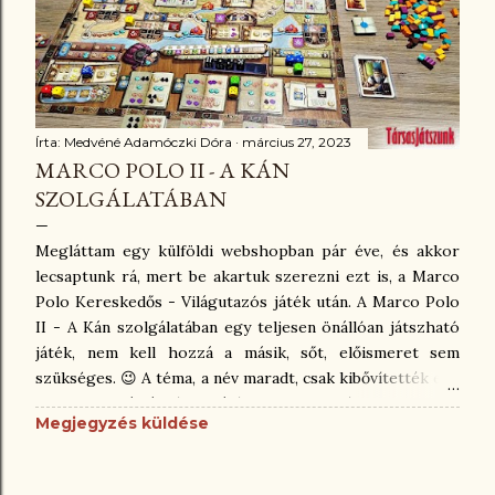
arról szól a játék, hogy meg kell menteni a dínótojásokat,
és a dínókat is a kitörő vulkántól, különben kikerülnek a
játékból. Ez egy nagyon aranyos játék 3D-s
játékelemekkel, amiket játék előtt össze kell illeszteni,
illetve szintén 3D-s, szerencsére nem méretarányos
dinoszauruszokat is kap...
Írta:
Medvéné Adamóczki Dóra
március 27, 2023
MARCO POLO II - A KÁN
SZOLGÁLATÁBAN
Megláttam egy külföldi webshopban pár éve, és akkor
lecsaptunk rá, mert be akartuk szerezni ezt is, a Marco
Polo Kereskedős - Világutazós játék után. A Marco Polo
II - A Kán szolgálatában egy teljesen önállóan játszható
játék, nem kell hozzá a másik, sőt, előismeret sem
szükséges. 😉 A téma, a név maradt, csak kibővítették egy
cseppet a táblát, és a játékot. Ehhez képest a Marco
Megjegyzés küldése
Polo egy teljesen leegyszerűsített változat. Itt több a
nüansznyi apróság, amire figyelni kell. És talán nem
annyira szűk, többet kapunk benne, nem kell vért izzadni