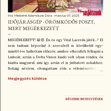
Írta:
Medvéné Adamóczki Dóra
március 07, 2023
IDŐJÁRÁSGÉP - ÖRÖMKÖDŐS POSZT,
MERT MEGÉRKEZETT
MEGÉRKEZETT! 😃😍 Én és egy Vital Lacerda játék...? El
sem tudtam képzelni! A szerzőről is körülbelül egy-
másfél éve hallottam először, amikor elkezdték felkapni a
Lisboát, aztán a Delta Vision kiadó volt olyan rendes, és
kiadta magyarul, ami így aztán el is juthatott sokakhoz.
Sokáig néztem, olvasgattam róla a véleményeket, de
valahogy nem fogott meg. Az ára pedig egyenesen
Megjegyzés küldése
elüldözött. Így a Lisboát elengedtem, mert amúgy is
olyan magas az összetettségi szint értékelése, hogy
lehet, labdába sem rúghatok. Aztán egy nap szembe jött
velem a Weather Machine. Összetettség, és magas ár ide
RÉGEBBI BEJEGYZÉSEK
vagy oda, de ez viszont megfogott, és nem eresztett.
Már a borító felkeltette az érdeklődésemet, aztán a