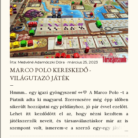
kell, megfigyelnie. Nem véletlen, hogy az elsőnek ajánlott
játékok a színdominók, a memóriafejlesztő párkeresők,
és a nagyon alapozó szintű dobok-lépek, aminek
fantasztikus példája a Csigafutam . A maga cuki, színes,
viszonylag nagy, jól megmarkolható csigáival, és a
színdobókockákkal, a kedves témájával a gyerekek imádni
szokták! Illetve vannak az egye...
Írta:
Medvéné Adamóczki Dóra
március 25, 2023
MARCO POLO KERESKEDŐ -
VILÁGUTAZÓ JÁTÉK
Hmmm... egy igazi gyöngyszem! 👀💛 A Marco Polo -t a
Piatnik adta ki magyarul. Szerencsére még épp időben
sikerült hozzájutni egy példányhoz, jó pár évvel ezelőtt.
Lehet itt kezdődött el az, hogy nézni kezdtem a
játékszerzők neveit, és társasválasztáskor már az is
szempont volt, ismerem-e a szerző egy-egy játékét,
vagy sem. Daniele Tascini ( Teotichuacan: Az Istenek