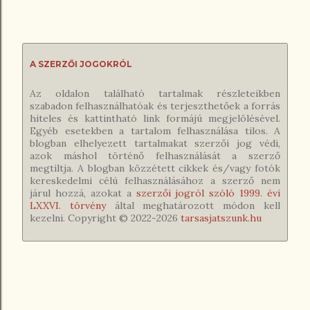
A SZERZŐI JOGOKRÓL
Az oldalon található tartalmak részleteikben
szabadon felhasználhatóak és terjeszthetőek a forrás
hiteles és kattintható link formájú megjelölésével.
Egyéb esetekben a tartalom felhasználása tilos. A
blogban elhelyezett tartalmakat szerzői jog védi,
azok máshol történő felhasználását a szerző
megtiltja. A blogban közzétett cikkek és/vagy fotók
kereskedelmi célú felhasználásához a szerző nem
járul hozzá, azokat a
szerzői jogról szóló 1999. évi
LXXVI. törvény
által meghatározott módon kell
kezelni. Copyright © 2022-
2026
tarsasjatszunk.hu