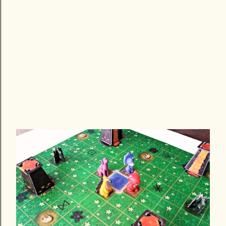
játszani. Ezekből szemezgettem most. 😎 Egyszemélyes
változatra nálunk a Makkant Mókusok telitalálat! Még
felnőttként is leülök vele játszani, mert a téma miatt
abszolút egy szerethető kis játék, szívmelengető
időtöltés. Még az egyedül játszhatónál maradva kicsit,
ügyességi, logikai játék például az A...