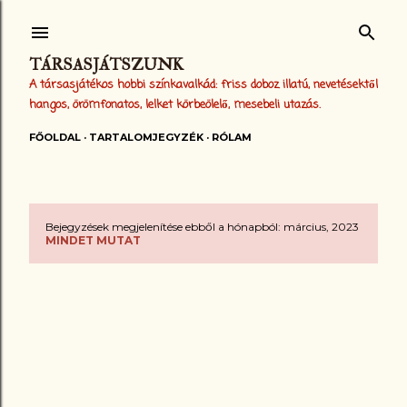
Ugrás a fő tartalomra
TÁRSASJÁTSZUNK
A társasjátékos hobbi színkavalkád: friss doboz illatú, nevetésektől
hangos, örömfonatos, lelket körbeölelő, mesebeli utazás.
FŐOLDAL
TARTALOMJEGYZÉK
RÓLAM
Bejegyzések megjelenítése ebből a hónapból: március, 2023
B
MINDET MUTAT
e
j
e
g