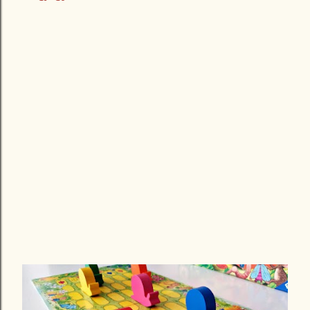
később, hanem most. Mert minden apró lépés, amit nem
jó helyre lépsz, a győzelmedbe kerülhet... Ismerős? Ha
igen, akkor valószínű, szereted a kockás játékokat, és
lehet tudsz is nekem néhány tippel szolgálni, mit
érdemes még beszereznem, úgyhogy nyugodtan írd meg,
előre is köszi! Gondoltam, összeszedem egy posztba a
kockahasználó játékokat - már amiket ismerek, illetve
írtam is róla. 😉 Kezdem a Sagradával . Kevés jobb dolog
van egy társasjátékozásban, mint amikor sok-sok (de
tényleg sok!) vidám színű, kicsit áttetsző, apró kockák
között kotorászol egy vászonzsákban...