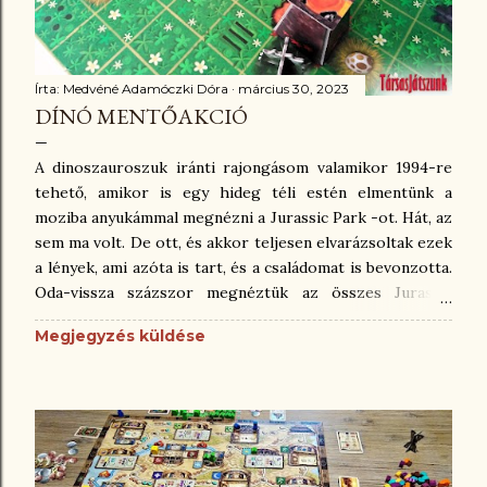
Írta:
Medvéné Adamóczki Dóra
március 30, 2023
DÍNÓ MENTŐAKCIÓ
A dinoszauroszuk iránti rajongásom valamikor 1994-re
tehető, amikor is egy hideg téli estén elmentünk a
moziba anyukámmal megnézni a Jurassic Park -ot. Hát, az
sem ma volt. De ott, és akkor teljesen elvarázsoltak ezek
a lények, ami azóta is tart, és a családomat is bevonzotta.
Oda-vissza százszor megnéztük az összes Jurassic
részt. Pláne Benedek van rákattanva a dínókra, azóta már
Megjegyzés küldése
több dinoszauruszos-tudományos könyvet is elolvasott.
Többszörös haszon, gyakorolja az olvasást, és okosodik.
😁 Most a vulkánok érdeklik per pillanat, úgyhogy a
következő könyv ezt a témát járja majd körbe, amit kap.
Na de amiről most írok játék, abban dínók, és sajnos
vulkánokból kiömlő lávafolyamok is vannak. Merthogy