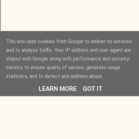
This site uses cookies from Google to deliver its services
and to analyze traffic. Your IP address and user-agent are
shared with Google along with performance and security
metrics to ensure quality of service, generate usage
statistics, and to detect and address abuse.
LEARN MORE
GOT IT
Rovatok
Barátaim
Egyedül is játszható
Fügés ember
Társasok gyerekeknek
Időlabirintus
Családi társasjátékok
Ezt fald fel!