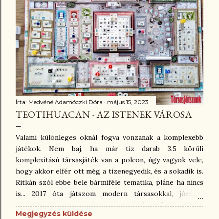
prímet, különlegessé teszik a mechanikát. Ha csak a
szerzőpáros munkáit nézem, a maga idejében ez egy
kiemelkedően jó játék lehetett - persze ma is az. Viszont
a társasjátékszerzőkön jól látható a fejlődés, és az elmúlt
10 év tapasztalata az újabb munkáikon. Fantasztikus látni,
h...
Írta:
Medvéné Adamóczki Dóra
május 15, 2023
TEOTIHUACAN - AZ ISTENEK VÁROSA
Valami különleges oknál fogva vonzanak a komplexebb
játékok. Nem baj, ha már tíz darab 3.5 körüli
komplexitású társasjáték van a polcon, úgy vagyok vele,
hogy akkor elfér ott még a tizenegyedik, és a sokadik is.
Ritkán szól ebbe bele bármiféle tematika, pláne ha nincs
is... 2017 óta játszom modern társasokkal, jórészt
követve a fokozatosság elvét. Próbálok figyelni arra,
Megjegyzés küldése
hogy ne ugorjak nagyokat, amikor egy játék nehézségi