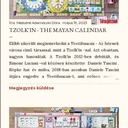
Írta:
Medvéné Adamóczki Dóra
május 19, 2023
TZOLK'IN - THE MAYAN CALENDAR
Előbb sikerült megismerkedni a Teotihuacan - Az Istenek
városa című társassal, mint a Tzolk'in -nal. Azt olvastam,
nagyon hasonlóak. A Tzolk'in 2012-ben debütált, és
Simone Luciani -val közösen készítette Daniele Tascini .
Röpke hat év múlva, 2018-ban azonban Daniele Tascini
útjára engedte a Teotihuacan-t, ami erősen merít a
Tzolk'in-ból. Mindezek mellett, vagy ellenére, a két játék
Megjegyzés küldése
tökéletesen megfér egymás mellett, sőt! Arról
beszélgettünk Zsolttal, hogy vajon jobb-e egyik a
másiknál? Ő azt mondta, a Tzolk'in tervezhetőbb, jobban
ki tudod számolni, mikor, hová éri meg lépni, viszont a
Teotihuacan-ban nagyobb ráhatásod van a történésekre.
Számomra a Ttzolk'in más. A fogaskerekek viszik a