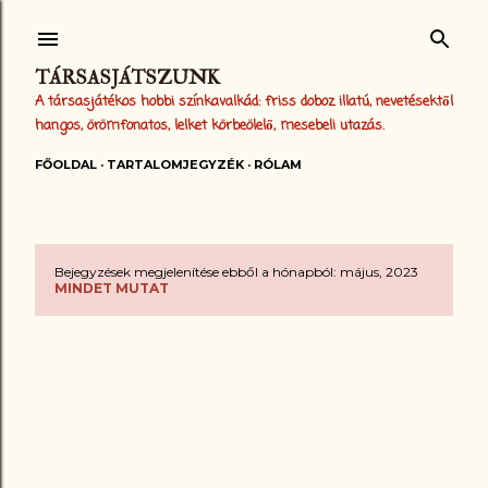
Ugrás a fő tartalomra
TÁRSASJÁTSZUNK
A társasjátékos hobbi színkavalkád: friss doboz illatú, nevetésektől
hangos, örömfonatos, lelket körbeölelő, mesebeli utazás.
FŐOLDAL
TARTALOMJEGYZÉK
RÓLAM
Bejegyzések megjelenítése ebből a hónapból: május, 2023
B
MINDET MUTAT
e
j
e
g