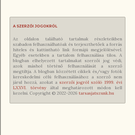
A SZERZŐI JOGOKRÓL
Az oldalon található tartalmak részleteikben
szabadon felhasználhatóak és terjeszthetőek a forrás
hiteles és kattintható link formájú megjelölésével.
Egyéb esetekben a tartalom felhasználása tilos. A
blogban elhelyezett tartalmakat szerzői jog védi,
azok máshol történő felhasználását a szerző
megtiltja. A blogban közzétett cikkek és/vagy fotók
kereskedelmi célú felhasználásához a szerző nem
járul hozzá, azokat a
szerzői jogról szóló 1999. évi
LXXVI. törvény
által meghatározott módon kell
kezelni. Copyright © 2022-
2026
tarsasjatszunk.hu