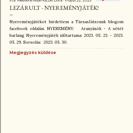
Írta:
Medvéné Adamóczki Dóra
május 22, 2023
LEZÁRULT - NYEREMÉNYJÁTÉK!
Nyereményjátékot hirdettem a TársasJátszunk blogom
facebook oldalán. NYEREMÉNY: Aranyásók - A sötét
barlang Nyereményjáték időtartama: 2023. 05. 23. - 2023.
05. 29. Sorsolás: 2023. 05. 30.
Megjegyzés küldése