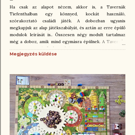
Ha csak az alapot nézem, akkor is, a Tavernák
Tiefenthalban egy könnyed, kockát használó,
szórakoztató családi játék. A dobozban ugyanis
megkapjuk az alap játékszabályát, és aztán az erre épülő
modulok leírását is.. Összesen négy modult tartalmaz
még a doboz, amik mind egymásra épülnek. A Tavernák
Tiefenthalban című társasjátékot az a Wolfgang Warsch
Megjegyzés küldése
készítette, aki a Kuruzslók Quedlinburgben-t is. Ha az
tetszett, akkor érdemes ezzel is megismerkedni. 😊 Rám
nem csak a szerző munkássága, hanem a játékban lévő
kocka is hatással volt, amikor kinéztem magamnak ezt a
társast, mert minden érdekel, amiben kockacsörgés van!
A játékostáblánkat minden játék előtt össze kell rakni,
mert több elemből áll, amket egymáshoz kell illeszteni.
Ez azért van így, mert játék közben fejleszteni lehet
bizonyos területeket a Tavernánkban, és ennek
legegyszerűbb módja, ha meg tudjuk fordítani az adott
elemet. Ha csak az alap játékkal játszunk, akkor bizonyos
kártyákat, alkatrészeket félre kell tenni, amik am...