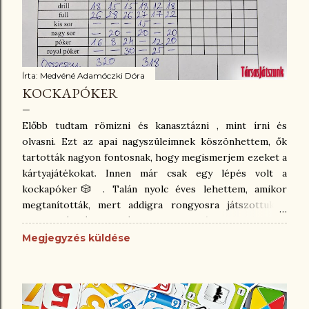
Írta:
Medvéné Adamóczki Dóra
KOCKAPÓKER
Előbb tudtam römizni és kanasztázni , mint írni és
olvasni. Ezt az apai nagyszüleimnek köszönhettem, ők
tartották nagyon fontosnak, hogy megismerjem ezeket a
kártyajátékokat. Innen már csak egy lépés volt a
kockapóker🎲 . Talán nyolc éves lehettem, amikor
megtanították, mert addigra rongyosra játszottuk a
francia kártyát a családdal. A kockapóker egy nagyon
egyszerű játék, csak toll, papír, és öt darab kocka kell
Megjegyzés küldése
hozzá. Több változata is ismert. Olvastam a Yahtzee-ról,
amit Lowe adott ki 1956-ban, ami szintén kockapóker,
csak ott 13 forduló van, és értékfüggetlenül járnak
meghatározott pontok bizonyos kombinációkra. A mi