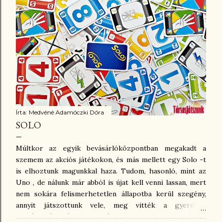
családunkban ismert kockapóker variáns ettől eltér. Én
azt írom le, ahogyan mi ismerjük több, mint harminc éve.
😉 Úgy indulunk neki, hogy összesen három dobásunk
van abban a körben. A dobás után eldönthetjük, hogy
félreteszünk-e kockákat, mert úgy jók, ahogy vannak. Az
összes többivel újradobhatunk. Mi az itt látható
táblázatot rajzoltuk meg egy lapra, s eszerint kell...
Írta:
Medvéné Adamóczki Dóra
SOLO
Múltkor az egyik bevásárlóközpontban megakadt a
szemem az akciós játékokon, és más mellett egy Solo -t
is elhoztunk magunkkal haza. Tudom, hasonló, mint az
Uno , de nálunk már abból is újat kell venni lassan, mert
nem sokára felismerhetetlen állapotba kerül szegény,
annyit játszottunk vele, meg vitték a gyerekek
osztálykirándulásra, nyaralásra, suliba, mindenhová. De