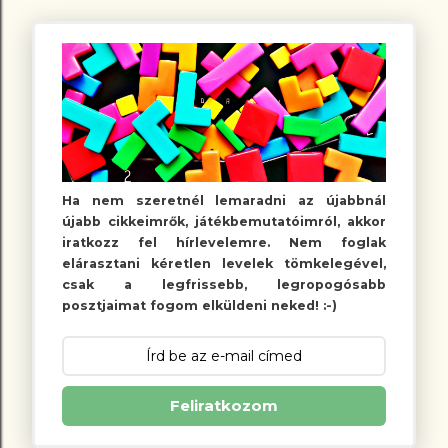
Ha nem szeretnél lemaradni az újabbnál
újabb cikkeimrők, játékbemutatóimról, akkor
iratkozz fel hírlevelemre. Nem foglak
elárasztani kéretlen levelek tömkelegével,
csak a legfrissebb, legropogósabb
posztjaimat fogom elküldeni neked! :-)
Feliratkozom