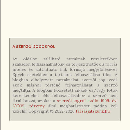
A SZERZŐI JOGOKRÓL
Az oldalon található tartalmak részleteikben
szabadon felhasználhatóak és terjeszthetőek a forrás
hiteles és kattintható link formájú megjelölésével.
Egyéb esetekben a tartalom felhasználása tilos. A
blogban elhelyezett tartalmakat szerzői jog védi,
azok máshol történő felhasználását a szerző
megtiltja. A blogban közzétett cikkek és/vagy fotók
kereskedelmi célú felhasználásához a szerző nem
járul hozzá, azokat a
szerzői jogról szóló 1999. évi
LXXVI. törvény
által meghatározott módon kell
kezelni. Copyright © 2022-
2026
tarsasjatszunk.hu