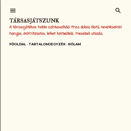
Ugrás a fő tartalomra
TÁRSASJÁTSZUNK
A társasjátékos hobbi színkavalkád: friss doboz illatú, nevetésektől
hangos, örömfonatos, lelket körbeölelő, mesebeli utazás.
FŐOLDAL
TARTALOMJEGYZÉK
RÓLAM