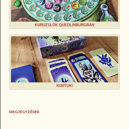
KURUZSLÓK QUEDLINBURGBAN
KI20TUK!
MEGJEGYZÉSEK