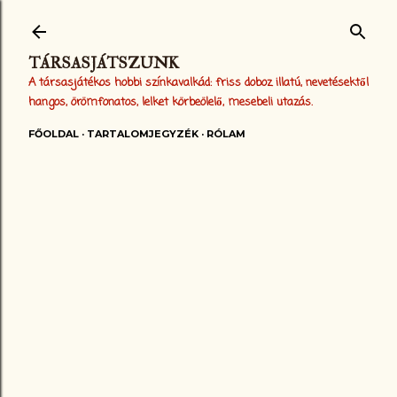
Ugrás a fő tartalomra
TÁRSASJÁTSZUNK
A társasjátékos hobbi színkavalkád: friss doboz illatú, nevetésektől
hangos, örömfonatos, lelket körbeölelő, mesebeli utazás.
FŐOLDAL
TARTALOMJEGYZÉK
RÓLAM