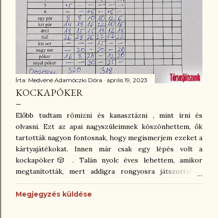
Írta:
Medvéné Adamóczki Dóra
április 19, 2023
KOCKAPÓKER
Előbb tudtam römizni és kanasztázni , mint írni és
olvasni. Ezt az apai nagyszüleimnek köszönhettem, ők
tartották nagyon fontosnak, hogy megismerjem ezeket a
kártyajátékokat. Innen már csak egy lépés volt a
kockapóker🎲 . Talán nyolc éves lehettem, amikor
megtanították, mert addigra rongyosra játszottuk a
francia kártyát a családdal. A kockapóker egy nagyon
egyszerű játék, csak toll, papír, és öt darab kocka kell
Megjegyzés küldése
hozzá. Több változata is ismert. Olvastam a Yahtzee-ról,
amit Lowe adott ki 1956-ban, ami szintén kockapóker,