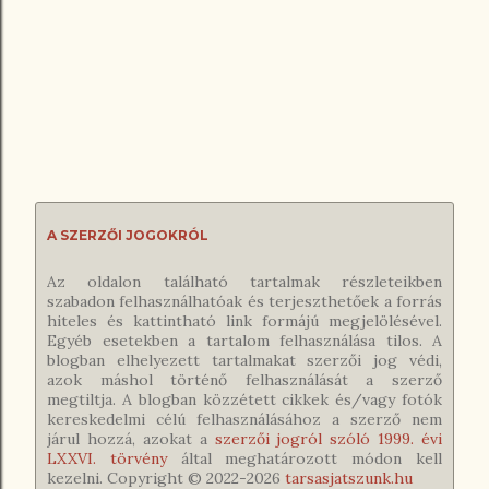
A SZERZŐI JOGOKRÓL
Az oldalon található tartalmak részleteikben
szabadon felhasználhatóak és terjeszthetőek a forrás
hiteles és kattintható link formájú megjelölésével.
Egyéb esetekben a tartalom felhasználása tilos. A
blogban elhelyezett tartalmakat szerzői jog védi,
azok máshol történő felhasználását a szerző
megtiltja. A blogban közzétett cikkek és/vagy fotók
kereskedelmi célú felhasználásához a szerző nem
járul hozzá, azokat a
szerzői jogról szóló 1999. évi
LXXVI. törvény
által meghatározott módon kell
kezelni. Copyright © 2022-
2026
tarsasjatszunk.hu