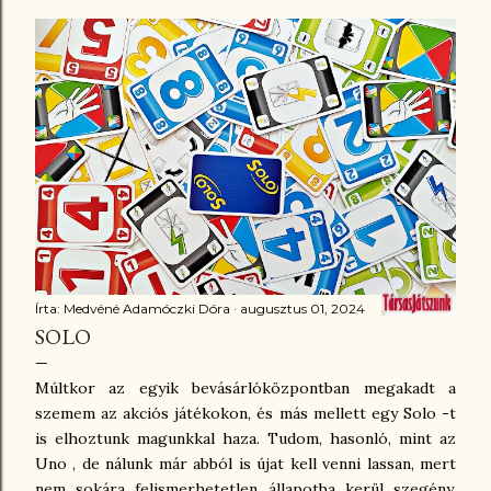
csak ott 13 forduló van, és értékfüggetlenül járnak
meghatározott pontok bizonyos kombinációkra. A mi
családunkban ismert kockapóker variáns ettől eltér. Én
azt írom le, ahogyan mi ismerjük több, mint harminc éve.
😉 Úgy indulunk neki, hogy összesen három dobásunk
van abban a körben. A dobás után eldönthetjük, hogy
félreteszünk-e kockákat, mert úgy jók, ahogy vannak. Az
összes többivel újradobhatunk. Mi az itt látható
táblázatot rajzoltuk meg egy lapra, s eszerint kell...
Írta:
Medvéné Adamóczki Dóra
augusztus 01, 2024
SOLO
Múltkor az egyik bevásárlóközpontban megakadt a
szemem az akciós játékokon, és más mellett egy Solo -t
is elhoztunk magunkkal haza. Tudom, hasonló, mint az
Uno , de nálunk már abból is újat kell venni lassan, mert
nem sokára felismerhetetlen állapotba kerül szegény,