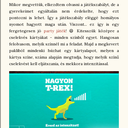
Mikor megvettük, elkezdtem olvasni a játékszabályt, de a
gyerekeimet egyáltalán nem érdekelte, hogy ezt
pontozni is lehet. Így a játékszabály eléggé homályos
nyomot hagyott maga után. Viszont... ez így is egy
fergetegesen jó
party játék
! 😄 Kitesszük középre a
cselekvés kártyákat - minden színből egyet. Hangosan
felolvasom, melyik színnél mi a feladat. Majd a megkevert
pakliból mindenki húzhat egy kártyalapot, melyen a
kártya színe, száma alapján megtudja, hogy melyik színű
cselekvést kell eljátszania, és mekkora intenzitással.