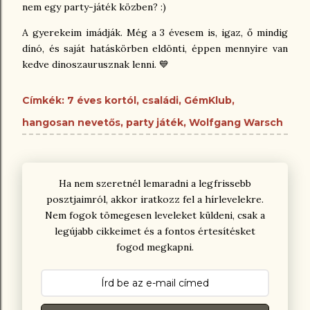
nem egy party-játék közben? :)
A gyerekeim imádják. Még a 3 évesem is, igaz, ő mindig
dínó, és saját hatáskörben eldönti, éppen mennyire van
kedve dinoszaurusznak lenni. 💙
Címkék:
7 éves kortól
családi
GémKlub
hangosan nevetős
party játék
Wolfgang Warsch
Ha nem szeretnél lemaradni a legfrissebb
posztjaimról, akkor iratkozz fel a hírlevelekre.
Nem fogok tömegesen leveleket küldeni, csak a
legújabb cikkeimet és a fontos értesítésket
fogod megkapni.