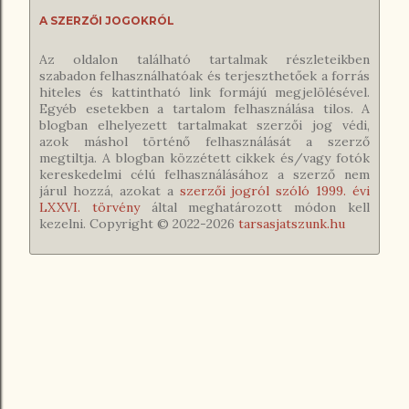
A SZERZŐI JOGOKRÓL
Az oldalon található tartalmak részleteikben
szabadon felhasználhatóak és terjeszthetőek a forrás
hiteles és kattintható link formájú megjelölésével.
Egyéb esetekben a tartalom felhasználása tilos. A
blogban elhelyezett tartalmakat szerzői jog védi,
azok máshol történő felhasználását a szerző
megtiltja. A blogban közzétett cikkek és/vagy fotók
kereskedelmi célú felhasználásához a szerző nem
járul hozzá, azokat a
szerzői jogról szóló 1999. évi
LXXVI. törvény
által meghatározott módon kell
kezelni. Copyright © 2022-
2026
tarsasjatszunk.hu