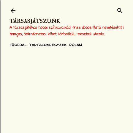
Ugrás a fő tartalomra
TÁRSASJÁTSZUNK
A társasjátékos hobbi színkavalkád: friss doboz illatú, nevetésektől
hangos, örömfonatos, lelket körbeölelő, mesebeli utazás.
FŐOLDAL
TARTALOMJEGYZÉK
RÓLAM