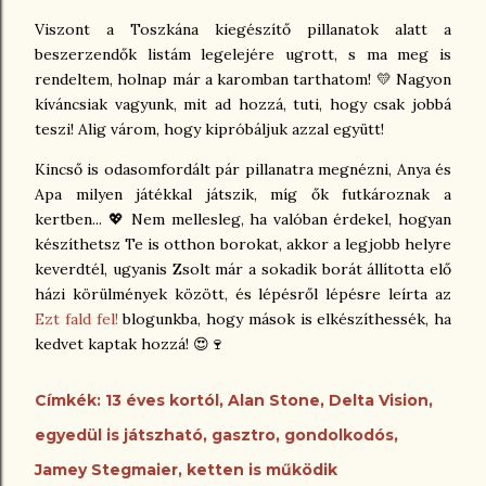
Viszont a Toszkána kiegészítő pillanatok alatt a
beszerzendők listám legelejére ugrott, s ma meg is
rendeltem, holnap már a karomban tarthatom! 💛 Nagyon
kíváncsiak vagyunk, mit ad hozzá, tuti, hogy csak jobbá
teszi! Alig várom, hogy kipróbáljuk azzal együtt!
Kincső is odasomfordált pár pillanatra megnézni, Anya és
Apa milyen játékkal játszik, míg ők futkároznak a
kertben... 💖 Nem mellesleg, ha valóban érdekel, hogyan
készíthetsz Te is otthon borokat, akkor a legjobb helyre
keverdtél, ugyanis Zsolt már a sokadik borát állította elő
házi körülmények között, és lépésről lépésre leírta az
Ezt fald fel!
blogunkba, hogy mások is elkészíthessék, ha
kedvet kaptak hozzá! 😍🍷
Címkék:
13 éves kortól
Alan Stone
Delta Vision
egyedül is játszható
gasztro
gondolkodós
Jamey Stegmaier
ketten is működik