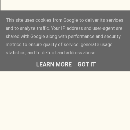
This site uses cookies from Google to deliver its services
and to analyze traffic. Your IP address and user-agent are
shared with Google along with performance and security
metrics to ensure quality of service, generate usage
statistics, and to detect and address abuse.
LEARN MORE
GOT IT
Rovatok
Barátaim
Egyedül is játszható
Fügés ember
Társasok gyerekeknek
Időlabirintus
Családi társasjátékok
Ezt fald fel!
Partyjátékok
Kreatív kertész
Roll & write