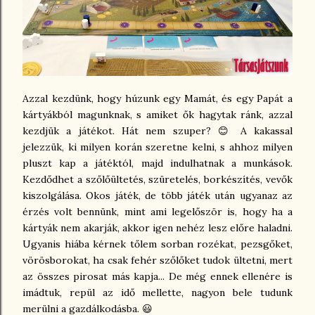
Azzal kezdünk, hogy húzunk egy Mamát, és egy Papát a
kártyákból magunknak, s amiket ők hagytak ránk, azzal
kezdjük a játékot. Hát nem szuper? 😊 A kakassal
jelezzük, ki milyen korán szeretne kelni, s ahhoz milyen
pluszt kap a játéktól, majd indulhatnak a munkások.
Kezdődhet a szőlőültetés, szüretelés, borkészítés, vevők
kiszolgálása. Okos játék, de több játék után ugyanaz az
érzés volt bennünk, mint ami legelőször is, hogy ha a
kártyák nem akarják, akkor igen nehéz lesz előre haladni.
Ugyanis hiába kérnek tőlem sorban rozékat, pezsgőket,
vörösborokat, ha csak fehér szőlőket tudok ültetni, mert
az összes pirosat más kapja... De még ennek ellenére is
imádtuk, repül az idő mellette, nagyon bele tudunk
merülni a gazdálkodásba. 😃