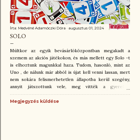
táblázatot rajzoltuk meg egy lapra, s eszerint kell...
Írta:
Medvéné Adamóczki Dóra
augusztus 01, 2024
SOLO
Múltkor az egyik bevásárlóközpontban megakadt a
szemem az akciós játékokon, és más mellett egy Solo -t
is elhoztunk magunkkal haza. Tudom, hasonló, mint az
Uno , de nálunk már abból is újat kell venni lassan, mert
nem sokára felismerhetetlen állapotba kerül szegény,
annyit játszottunk vele, meg vitték a gyerekek
osztálykirándulásra, nyaralásra, suliba, mindenhová. De
így van rendjén, hiszen azért vettük. Nos, a Solo is
Megjegyzés küldése
hasonlóan kárörvendően vicces, és konfrontatív, kicsit
gonoszkodós játék, de ezt is meg kell tanulni kezelni
ugye. Ami az asztalnál történik, az ott is marad. 😁 A
Solo-ban adott színnel, vagy számmal azonosat lehet
egymásra pakolni, azonban, ha valakinek van ugyanolyan