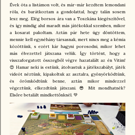
Évek óta a listámon volt, és már-már kezdtem lemondani
róla, és barátkoztam a gondolattal, hogy talán sosem
lesz meg. Elég borsos ára van a Toszkána kiegészítővel,
és így mindig alul maradt más játékokkal szemben, mikor
a kosarat pakoltam. Aztán pár hete úgy döntöttem,
mennie kell egynéhány társasnak, mert nincs meg a kémia
közöttünk, s ezért kár hagyni porosodni, mikor lehet
más élvezettel játszana velük. Így történt, hogy a
visszaforgatott összegből végre hazatalált az én Vitim!
😍 Hamar neki is estünk, átolvastuk a játékszabályt, játék
videót néztünk, kipakoltuk az asztalra, gyönyörködtünk,
és örömködtünk benne, aztán mikor mindezzel
végeztünk, elkezdtünk játszani. 😎 Mit mondhatnék?
Elsőre betalált mindkettőnknél. 💚