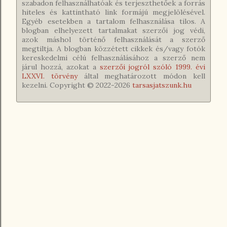
szabadon felhasználhatóak és terjeszthetőek a forrás
hiteles és kattintható link formájú megjelölésével.
Egyéb esetekben a tartalom felhasználása tilos. A
blogban elhelyezett tartalmakat szerzői jog védi,
azok máshol történő felhasználását a szerző
megtiltja. A blogban közzétett cikkek és/vagy fotók
kereskedelmi célú felhasználásához a szerző nem
járul hozzá, azokat a
szerzői jogról szóló 1999. évi
LXXVI. törvény
által meghatározott módon kell
kezelni. Copyright © 2022-
2026
tarsasjatszunk.hu