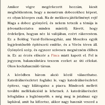
Amikor végre megérkezett hozzám, kicsit
meghökkentem, hogy a monstrum dobozokhoz képest,
ez olyan közepes csak. Na de mekkora játékélményt rejt!
Maga a doboz gyönyörű, és nekem tetszik a témája is
(elvonatkoztatva minden mástól). Rávett, hogy
érdekeljen, hogyan néz ki valójában, ezért rákerestem.
Ez a Boldog Vazul-Székesegyház, ami Moszkva egyik
legjelentősebb építészeti emléke, és a Vörös téren áll.
Gyönyörű szép, és egyszer szívesen megnézném élőben
is. Ez az érzés először a
Finca
miatt kapott el. Fel is
jegyzem, bakancslistára teszem ezeket az úti célokat.
Okos kockahasználó társas.
A körödben három akció közül választhatsz.
Katedrálisrészletet foglalsz le, vagy katedrálisrészletet
építesz, vagy kilátogatsz a piacra. Mindezek mellett
további mellékakcióid is lehetnek. A katedrálisrészlet
lefoglalása a legkönnyebb, s még meg is jutalmaz egy
lapkával, amit ha kifizetsz, akkor nagy hasznát veszed a