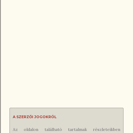
egy bedobás . Ha van három egyforma számkártyád, azt
is leteheted egyszerre úgy, hogy közben bekiabálod,
hogy " Drill ", viszont ekkor a...
A SZERZŐI JOGOKRÓL
Az oldalon található tartalmak részleteikben