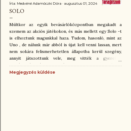
Írta:
Medvéné Adamóczki Dóra
augusztus 01, 2024
SOLO
Múltkor az egyik bevásárlóközpontban megakadt a
szemem az akciós játékokon, és más mellett egy Solo -t
is elhoztunk magunkkal haza. Tudom, hasonló, mint az
Uno , de nálunk már abból is újat kell venni lassan, mert
nem sokára felismerhetetlen állapotba kerül szegény,
annyit játszottunk vele, meg vitték a gyerekek
osztálykirándulásra, nyaralásra, suliba, mindenhová. De
így van rendjén, hiszen azért vettük. Nos, a Solo is
Megjegyzés küldése
hasonlóan kárörvendően vicces, és konfrontatív, kicsit
gonoszkodós játék, de ezt is meg kell tanulni kezelni
ugye. Ami az asztalnál történik, az ott is marad. 😁 A
Solo-ban adott színnel, vagy számmal azonosat lehet
egymásra pakolni, azonban, ha valakinek van ugyanolyan
színű, és számú lap a kezében, amit éppen valaki
kijátszott, azt soron kívül ráhelyezheti a kijátszott
kártyára. Ettől a kör még nem nála folytatódik, ez csak