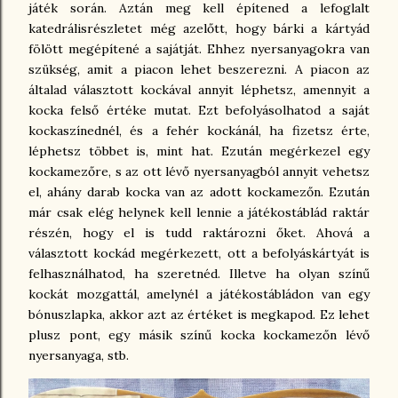
játék során. Aztán meg kell építened a lefoglalt
katedrálisrészletet még azelőtt, hogy bárki a kártyád
fölött megépítené a sajátját. Ehhez nyersanyagokra van
szükség, amit a piacon lehet beszerezni. A piacon az
általad választott kockával annyit léphetsz, amennyit a
kocka felső értéke mutat. Ezt befolyásolhatod a saját
kockaszínednél, és a fehér kockánál, ha fizetsz érte,
léphetsz többet is, mint hat. Ezután megérkezel egy
kockamezőre, s az ott lévő nyersanyagból annyit vehetsz
el, ahány darab kocka van az adott kockamezőn. Ezután
már csak elég helynek kell lennie a játékostáblád raktár
részén, hogy el is tudd raktározni őket. Ahová a
választott kockád megérkezett, ott a befolyáskártyát is
felhasználhatod, ha szeretnéd. Illetve ha olyan színű
kockát mozgattál, amelynél a játékostábládon van egy
bónuszlapka, akkor azt az értéket is megkapod. Ez lehet
plusz pont, egy másik színű kocka kockamezőn lévő
nyersanyaga, stb.