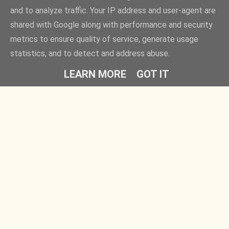
and to analyze traffic. Your IP address and user-agent are
shared with Google along with performance and security
metrics to ensure quality of service, generate usage
statistics, and to detect and address abuse.
LEARN MORE
GOT IT
Rovatok
Barátaim
Egyedül is játszható
Fügés ember
Társasok gyerekeknek
Időlabirintus
Családi társasjátékok
Ezt fald fel!
Partyjátékok
Kreatív kertész
Roll & write
Gyors játékok