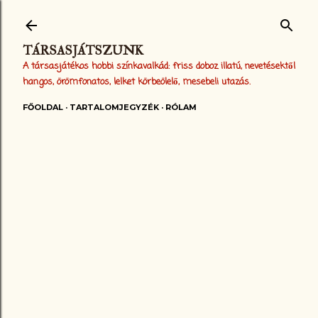
Ugrás a fő tartalomra
TÁRSASJÁTSZUNK
A társasjátékos hobbi színkavalkád: friss doboz illatú, nevetésektől
hangos, örömfonatos, lelket körbeölelő, mesebeli utazás.
FŐOLDAL
TARTALOMJEGYZÉK
RÓLAM