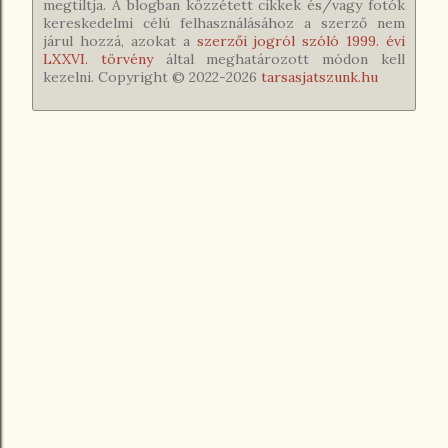
megtiltja. A blogban közzétett cikkek és/vagy fotók
kereskedelmi célú felhasználásához a szerző nem
járul hozzá, azokat a
szerzői jogról szóló 1999. évi
LXXVI. törvény
által meghatározott módon kell
kezelni. Copyright © 2022-
2026
tarsasjatszunk.hu