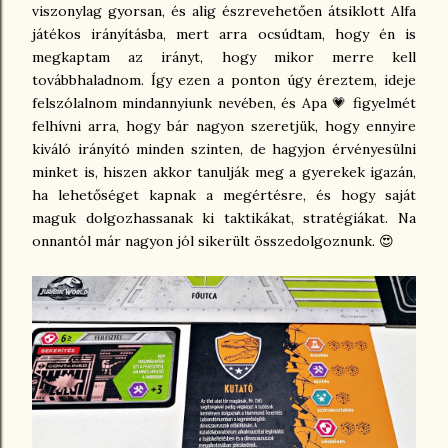
viszonylag gyorsan, és alig észrevehetően átsiklott Alfa
játékos irányításba, mert arra ocsúdtam, hogy én is
megkaptam az irányt, hogy mikor merre kell
továbbhaladnom. Így ezen a ponton úgy éreztem, ideje
felszólalnom mindannyiunk nevében, és Apa 💗 figyelmét
felhívni arra, hogy bár nagyon szeretjük, hogy ennyire
kiváló irányító minden szinten, de hagyjon érvényesülni
minket is, hiszen akkor tanulják meg a gyerekek igazán,
ha lehetőséget kapnak a megértésre, és hogy saját
maguk dolgozhassanak ki taktikákat, stratégiákat. Na
onnantól már nagyon jól sikerült összedolgoznunk. 😍