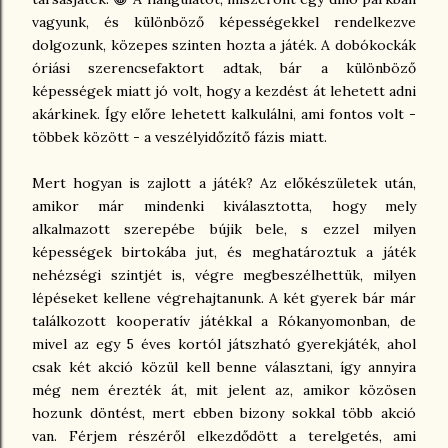
vagyunk, és különböző képességekkel rendelkezve
dolgozunk, közepes szinten hozta a játék. A dobókockák
óriási szerencsefaktort adtak, bár a különböző
képességek miatt jó volt, hogy a kezdést át lehetett adni
akárkinek. Így előre lehetett kalkulálni, ami fontos volt -
többek között - a veszélyidőzítő fázis miatt.
Mert hogyan is zajlott a játék? Az előkészületek után,
amikor már mindenki kiválasztotta, hogy mely
alkalmazott szerepébe bújik bele, s ezzel milyen
képességek birtokába jut, és meghatároztuk a játék
nehézségi szintjét is, végre megbeszélhettük, milyen
lépéseket kellene végrehajtanunk. A két gyerek bár már
találkozott kooperatív játékkal a Rókanyomonban, de
mivel az egy 5 éves kortól játszható gyerekjáték, ahol
csak két akció közül kell benne választani, így annyira
még nem érezték át, mit jelent az, amikor közösen
hozunk döntést, mert ebben bizony sokkal több akció
van. Férjem részéről elkezdődött a terelgetés, ami