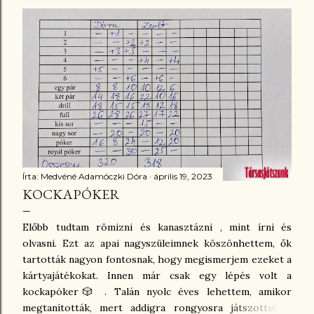
Írta:
Medvéné Adamóczki Dóra
április 19, 2023
KOCKAPÓKER
Előbb tudtam römizni és kanasztázni , mint írni és
olvasni. Ezt az apai nagyszüleimnek köszönhettem, ők
tartották nagyon fontosnak, hogy megismerjem ezeket a
kártyajátékokat. Innen már csak egy lépés volt a
kockapóker🎲 . Talán nyolc éves lehettem, amikor
megtanították, mert addigra rongyosra játszottuk a