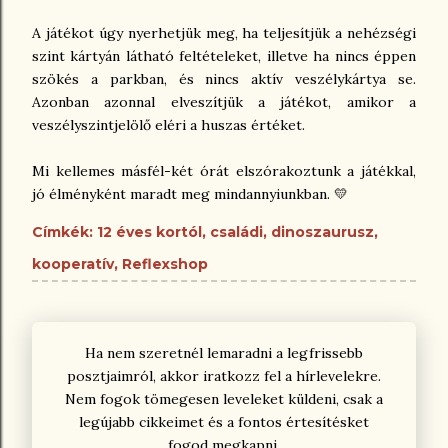
A játékot úgy nyerhetjük meg, ha teljesítjük a nehézségi
szint kártyán látható feltételeket, illetve ha nincs éppen
szökés a parkban, és nincs aktív veszélykártya se.
Azonban azonnal elveszítjük a játékot, amikor a
veszélyszintjelölő eléri a huszas értéket.
Mi kellemes másfél-két órát elszórakoztunk a játékkal,
jó élményként maradt meg mindannyiunkban. 💛
Címkék:
12 éves kortól
családi
dinoszaurusz
kooperatív
Reflexshop
Ha nem szeretnél lemaradni a legfrissebb
posztjaimról, akkor iratkozz fel a hírlevelekre.
Nem fogok tömegesen leveleket küldeni, csak a
legújabb cikkeimet és a fontos értesítésket
fogod megkapni.