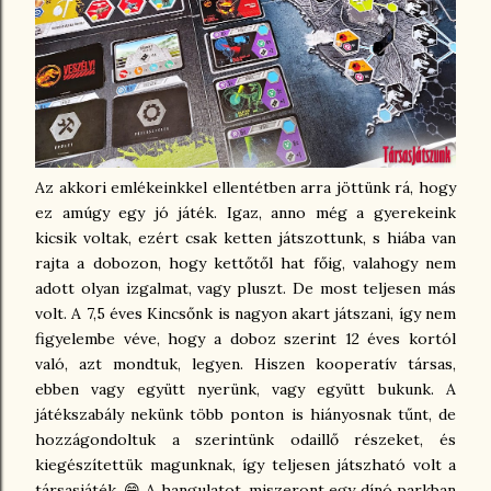
Az akkori emlékeinkkel ellentétben arra jöttünk rá, hogy
ez amúgy egy jó játék. Igaz, anno még a gyerekeink
kicsik voltak, ezért csak ketten játszottunk, s hiába van
rajta a dobozon, hogy kettőtől hat főig, valahogy nem
adott olyan izgalmat, vagy pluszt. De most teljesen más
volt. A 7,5 éves Kincsőnk is nagyon akart játszani, így nem
figyelembe véve, hogy a doboz szerint 12 éves kortól
való, azt mondtuk, legyen. Hiszen kooperatív társas,
ebben vagy együtt nyerünk, vagy együtt bukunk. A
játékszabály nekünk több ponton is hiányosnak tűnt, de
hozzágondoltuk a szerintünk odaillő részeket, és
kiegészítettük magunknak, így teljesen játszható volt a
társasjáték. 😁 A hangulatot, miszeront egy dínó parkban