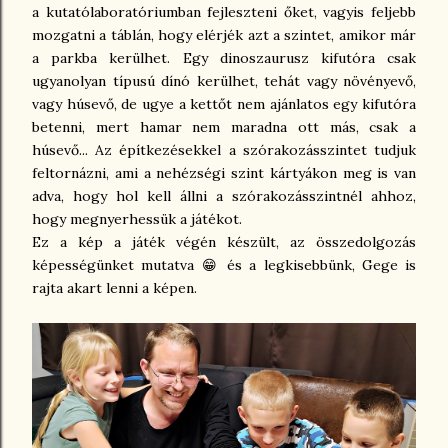
a kutatólaboratóriumban fejleszteni őket, vagyis feljebb
mozgatni a táblán, hogy elérjék azt a szintet, amikor már
a parkba kerülhet. Egy dinoszaurusz kifutóra csak
ugyanolyan típusú dínó kerülhet, tehát vagy növényevő,
vagy húsevő, de ugye a kettőt nem ajánlatos egy kifutóra
betenni, mert hamar nem maradna ott más, csak a
húsevő... Az építkezésekkel a szórakozásszintet tudjuk
feltornázni, ami a nehézségi szint kártyákon meg is van
adva, hogy hol kell állni a szórakozásszintnél ahhoz,
hogy megnyerhessük a játékot.
Ez a kép a játék végén készült, az összedolgozás
képességünket mutatva 😁 és a legkisebbünk, Gege is
rajta akart lenni a képen.