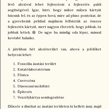
lévő akcióval lehet fejleszteni a fejlesztés pakli
segítségével. Igaz, lutri, hogy mikor milyen kártyát
húzunk fel, és az éppen hová, mire ad plusz pontokat, de
a gyerekeink például majdnem felhúzták az összes
fejlesztés kártyát, mert nagyon élvezték, hogy jobbak, és
jobbak lettek. 😄 De ugye ha mindig oda lépsz, mással
kevésbé haladsz.
A játékban hét akcióterület van, ahová a jelölőket
helyezni lehet:
Fosszília ásatási terület
Kutatólaboratórium
Főutca
Cserezóna
Dinoszauruszkifutó
Építezés
Veszélykártya semlegesítése
Először a dínókat az ásatási területen ki kellett ásni, majd