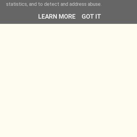
statistics, and to detect and address abuse.
LEARN MORE
GOT IT
Rovatok
Barátaim
Egyedül is játszható
Fügés ember
Társasok gyerekeknek
Időlabirintus
Családi társasjátékok
Ezt fald fel!
Partyjátékok
Kreatív kertész
Roll & write
Gyors játékok
Szolgáltatások
Impresszum
RSS feed
Magamról
Hírlevél
Levél Dórának