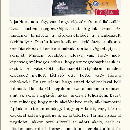
A játék menete úgy van, hogy először jön a felkészülés
fázis, amiben megbeszéljük, mit fogunk tenni, és
mindenki lehelyezi a játékosjelölőjét a megbeszélt
akcióhelyre. Ezután következik az akció fázis, amikor a
kezdőjátékostól kezdve mindenki sorban végrehajtja az
akcióját. Minden területen jelezve van, hogy mely
képesség szükséges ahhoz, hogy ott végrehajthassuk az
akciót. A választott alkalmazottkártyánkon minden
képesség mellett látható egy, kettő, vagy három
dobókocka. Ez azt jelenti, hogy ennyi dobókockával kell
dobnunk. Ha sikerül megdobni azt a minimum szintet,
amit az akció megkíván, akkor sikerült teljesíteni. Ezért
nem mindegy, hogy mely akcióhelyre mely alkalmazottal
lépünk, mert nem mindegy, hogy egy, kettő, vagy három
kockával kell megdobnunk az értékeket. Ha nem sikerül
megdobni, akkor nem sikerül az adott akció, csak az
időnket pazaroltuk. Persze eme képességeket a főutcán