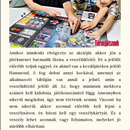
Amikor mindenki elvégezte az akcióját, akkor jön a
játékmenet harmadik fázisa, a veszélidőzítő. Itt a jelölőt
előrébb toljuk eggyel, és akinél van a kezdőjátékos jelölő
Hammond, ő fog dobni annyi kockával, amennyi az
alkalmazott tábláján van annál a jelnél, amin a
veszélidőzítő jelölő áll. Az, hogy minimum mekkora
számot kell kidobnia, játékosszámtól függ. Amennyiben
sikerül megdobni, úgy nem történik semmi. Viszont ha
nem sikerül, akkor azonnal előrébb kell lépni a
veszélysávon, és húzni kell egy veszélykártyát. Ez a
veszély lehet azonnali, vagy folyamatos, melyeket jó
mielőbb elhárítani.