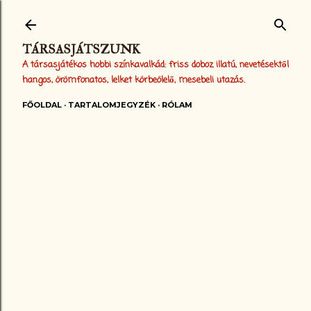
Ugrás a fő tartalomra
TÁRSASJÁTSZUNK
A társasjátékos hobbi színkavalkád: friss doboz illatú, nevetésektől
hangos, örömfonatos, lelket körbeölelő, mesebeli utazás.
FŐOLDAL
TARTALOMJEGYZÉK
RÓLAM