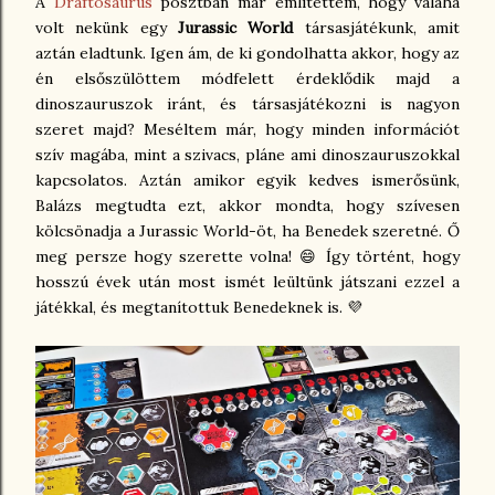
A
Draftosaurus
posztban már említettem, hogy valaha
volt nekünk egy
Jurassic World
társasjátékunk, amit
aztán eladtunk. Igen ám, de ki gondolhatta akkor, hogy az
én elsőszülöttem módfelett érdeklődik majd a
dinoszauruszok iránt, és társasjátékozni is nagyon
szeret majd? Meséltem már, hogy minden információt
szív magába, mint a szivacs, pláne ami dinoszauruszokkal
kapcsolatos. Aztán amikor egyik kedves ismerősünk,
Balázs megtudta ezt, akkor mondta, hogy szívesen
kölcsönadja a Jurassic World-öt, ha Benedek szeretné. Ő
meg persze hogy szerette volna! 😄 Így történt, hogy
hosszú évek után most ismét leültünk játszani ezzel a
játékkal, és megtanítottuk Benedeknek is. 💜