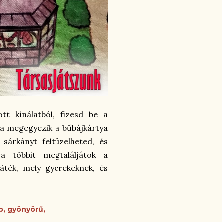
ott kínálatból, fizesd be a
nja megegyezik a bűbájkártya
 sárkányt feltüzelheted, és
 a többit megtaláljátok a
játék, mely gyerekeknek, és
b
gyönyörű