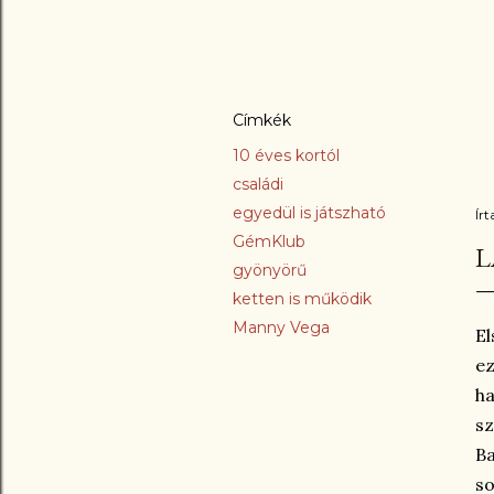
Címkék
10 éves kortól
családi
egyedül is játszható
Írt
GémKlub
L
gyönyörű
ketten is működik
Manny Vega
El
ez
ha
sz
Ba
so