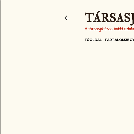
TÁRSAS
A társasjátékos hobbi színkav
FŐOLDAL
TARTALOMJEG