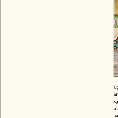
Eg
ár
ki
ot
ha