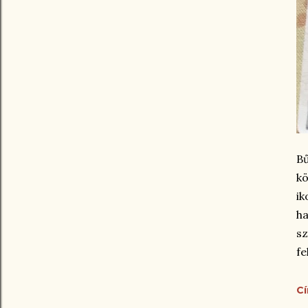
Bű
kö
ik
h
sz
fe
C