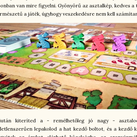
onban van mire figyelni. Gyönyörű az asztalkép, kedves a
rmészetű a játék, úgyhogy veszekedésre nem kell számítan
iután kiteríted a - remélhetőleg jó nagy - asztalo
letlenszerűen lepakolod a hat kezdő boltot, és a kezdő 
egyétek az árukat elérhető közelségbe, az aranyérmé