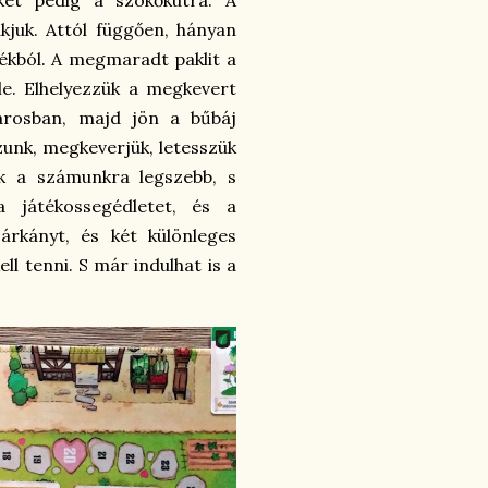
akjuk. Attól függően, hányan
tékból. A megmaradt paklit a
le. Elhelyezzük a megkevert
 városban, majd jön a bűbáj
szunk, megkeverjük, letesszük
ük a számunkra legszebb, s
 játékossegédletet, és a
árkányt, és két különleges
ell tenni. S már indulhat is a