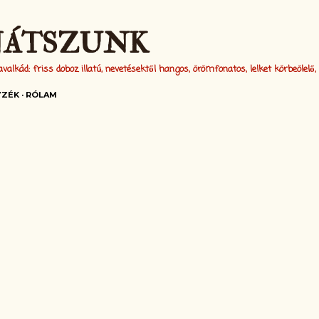
Ugrás a fő tartalomra
JÁTSZUNK
alkád: friss doboz illatú, nevetésektől hangos, örömfonatos, lelket körbeölelő,
YZÉK
RÓLAM