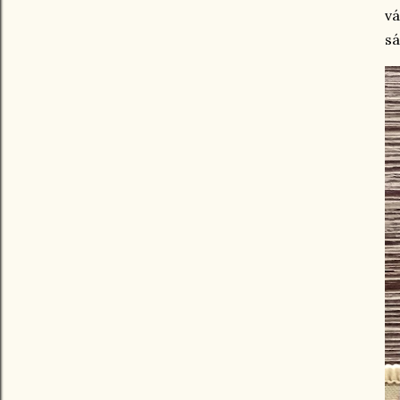
vá
sá