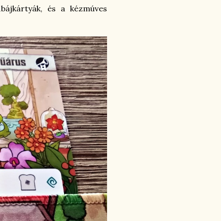
bűbájkártyák, és a kézmúves