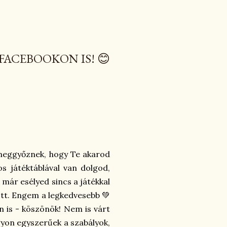
FACEBOOKON IS! 😊
s meggyőznek, hogy Te akarod
 játéktáblával van dolgod,
 már esélyed sincs a játékkal
lott. Engem a legkedvesebb 💚
n is - köszönök! Nem is várt
agyon egyszerűek a szabályok,