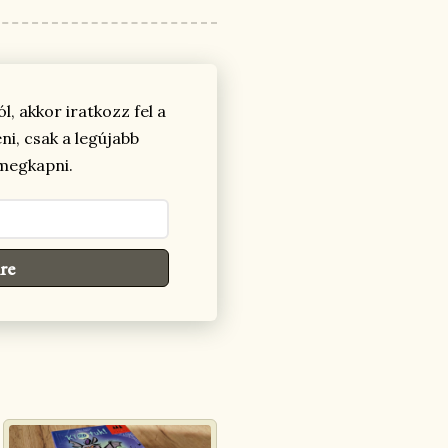
, akkor iratkozz fel a
i, csak a legújabb
 megkapni.
re