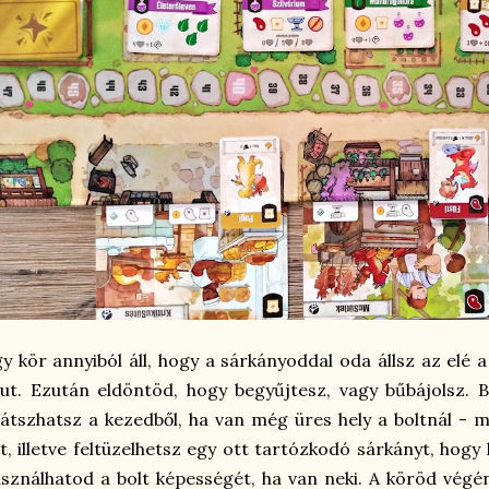
y kör annyiból áll, hogy a sárkányoddal oda állsz az elé 
ut. Ezután eldöntöd, hogy begyűjtesz, vagy bűbájolsz. B
játszhatsz a kezedből, ha van még üres hely a boltnál -
t, illetve feltüzelhetsz egy ott tartózkodó sárkányt, hog
sználhatod a bolt képességét, ha van neki. A köröd végén