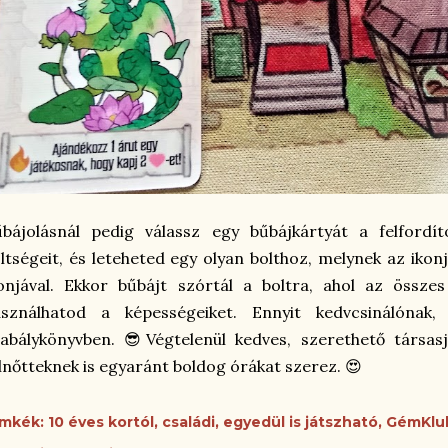
bájolásnál pedig válassz egy bűbájkártyát a felfordít
ltségeit, és leteheted egy olyan bolthoz, melynek az iko
onjával. Ekkor bűbájt szórtál a boltra, ahol az összes
asználhatod a képességeiket. Ennyit kedvcsinálónak,
abálykönyvben. 😎Végtelenül kedves, szerethető társas
lnőtteknek is egyaránt boldog órákat szerez. 😍
ímkék:
10 éves kortól
családi
egyedül is játszható
GémKlu