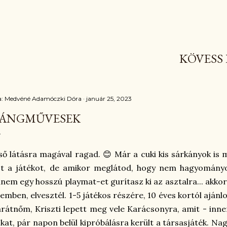
KÖVESS 
a:
Medvéné Adamóczki Dóra
január 25, 2023
ÁNGMŰVESEK
ső látásra magával ragad. 😊 Már a cuki kis sárkányok i
t a játékot, de amikor meglátod, hogy nem hagyományos
nem egy hosszú playmat-et gurítasz ki az asztalra... akkor
emben, elvesztél. 1-5 játékos részére, 10 éves kortól aján
rátnőm, Kriszti lepett meg vele Karácsonyra, amit - inne
kat, pár napon belül kipróbálásra került a társasjáték. N