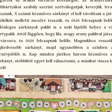
ltkártyákat szabály szerint szétválogatjuk, keverjük, ler
tszunk, X számú kézműves sárkányt el kell távolítani a já
ökőkút melletti mezőre tesszük, és ötöt felcsapunk belő
lönleges sárkányok paklit is a neki kijelölt helyre a
rtypakli. Attól függően, hogy lila, avagy arany paklival ját
 városra, és ötöt felcsapunk belőle. Magunkhoz vessz
egkedvesebb sárkányt, majd ugyanebben a színben a
írnévjelölőt is. Kap minden játékos három kézműves s
rkányt, utóbbiból egyet kell választania, a másikat vissza k
ték!