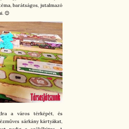
 téma, barátságos, jutalmazó
i. 😊
dra a város térképét, és
kézműves sárkány kártyákat,
ket pedig a szökőkútra. A