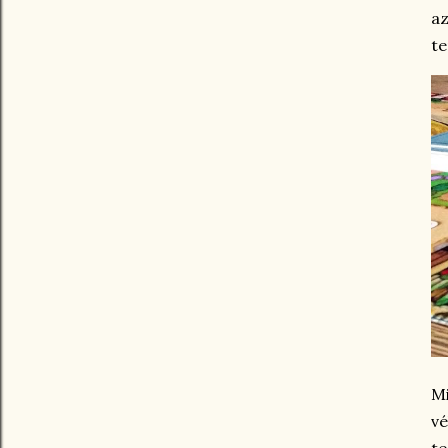
az
te
M
vé
t