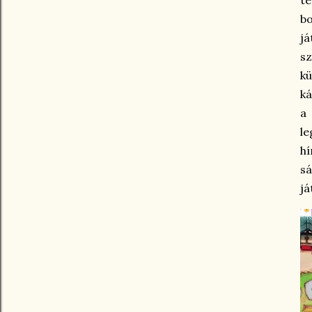
bo
já
sz
kü
ká
a
l
h
sá
já