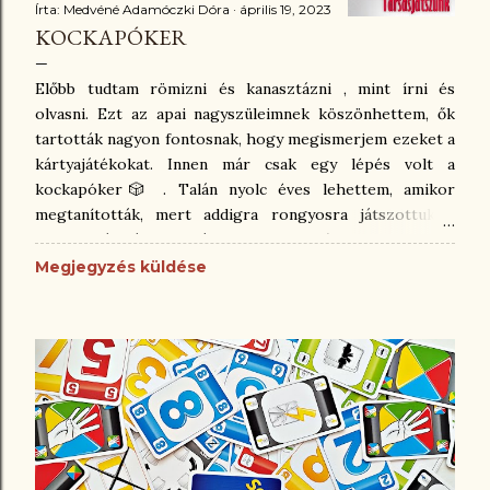
Írta:
Medvéné Adamóczki Dóra
április 19, 2023
KOCKAPÓKER
Előbb tudtam römizni és kanasztázni , mint írni és
olvasni. Ezt az apai nagyszüleimnek köszönhettem, ők
tartották nagyon fontosnak, hogy megismerjem ezeket a
kártyajátékokat. Innen már csak egy lépés volt a
kockapóker🎲 . Talán nyolc éves lehettem, amikor
megtanították, mert addigra rongyosra játszottuk a
francia kártyát a családdal. A kockapóker egy nagyon
egyszerű játék, csak toll, papír, és öt darab kocka kell
Megjegyzés küldése
hozzá. Több változata is ismert. Olvastam a Yahtzee-ról,
amit Lowe adott ki 1956-ban, ami szintén kockapóker,
csak ott 13 forduló van, és értékfüggetlenül járnak
meghatározott pontok bizonyos kombinációkra. A mi
családunkban ismert kockapóker variáns ettől eltér. Én
azt írom le, ahogyan mi ismerjük több, mint harminc éve.
😉 Úgy indulunk neki, hogy összesen három dobásunk
van abban a körben. A dobás után eldönthetjük, hogy