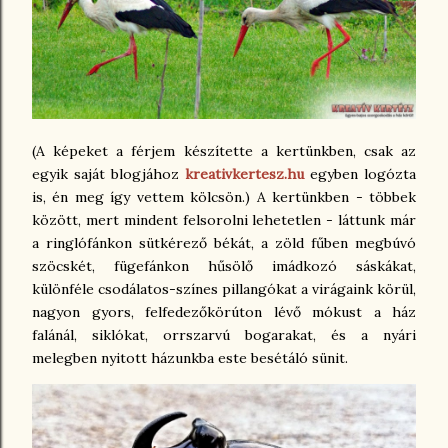
(A képeket a férjem készítette a kertünkben, csak az
egyik saját blogjához
kreativkertesz.hu
egyben logózta
is, én meg így vettem kölcsön.) A kertünkben - többek
között, mert mindent felsorolni lehetetlen - láttunk már
a ringlófánkon sütkérező békát, a zöld fűben megbúvó
szöcskét, fügefánkon hűsölő imádkozó sáskákat,
különféle csodálatos-színes pillangókat a virágaink körül,
nagyon gyors, felfedezőkörúton lévő mókust a ház
falánál, siklókat, orrszarvú bogarakat, és a nyári
melegben nyitott házunkba este besétáló sünit.