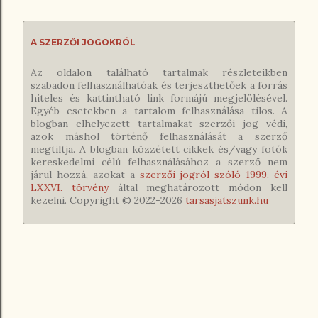
A SZERZŐI JOGOKRÓL
Az oldalon található tartalmak részleteikben
szabadon felhasználhatóak és terjeszthetőek a forrás
hiteles és kattintható link formájú megjelölésével.
Egyéb esetekben a tartalom felhasználása tilos. A
blogban elhelyezett tartalmakat szerzői jog védi,
azok máshol történő felhasználását a szerző
megtiltja. A blogban közzétett cikkek és/vagy fotók
kereskedelmi célú felhasználásához a szerző nem
járul hozzá, azokat a
szerzői jogról szóló 1999. évi
LXXVI. törvény
által meghatározott módon kell
kezelni. Copyright © 2022-
2026
tarsasjatszunk.hu