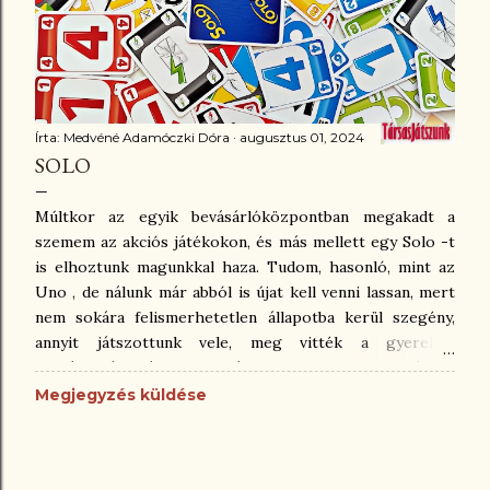
félreteszünk-e kockákat, mert úgy jók, ahogy vannak. Az
összes többivel újradobhatunk. Mi az itt látható
táblázatot rajzoltuk meg egy lapra, s eszerint kell...
Írta:
Medvéné Adamóczki Dóra
augusztus 01, 2024
SOLO
Múltkor az egyik bevásárlóközpontban megakadt a
szemem az akciós játékokon, és más mellett egy Solo -t
is elhoztunk magunkkal haza. Tudom, hasonló, mint az
Uno , de nálunk már abból is újat kell venni lassan, mert
nem sokára felismerhetetlen állapotba kerül szegény,
annyit játszottunk vele, meg vitték a gyerekek
osztálykirándulásra, nyaralásra, suliba, mindenhová. De
így van rendjén, hiszen azért vettük. Nos, a Solo is
Megjegyzés küldése
hasonlóan kárörvendően vicces, és konfrontatív, kicsit
gonoszkodós játék, de ezt is meg kell tanulni kezelni
ugye. Ami az asztalnál történik, az ott is marad. 😁 A