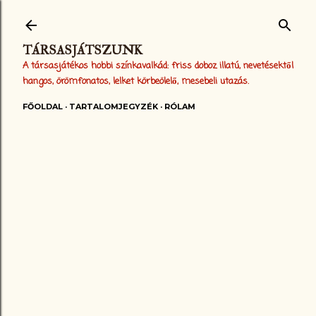
Ugrás a fő tartalomra
TÁRSASJÁTSZUNK
A társasjátékos hobbi színkavalkád: friss doboz illatú, nevetésektől
hangos, örömfonatos, lelket körbeölelő, mesebeli utazás.
FŐOLDAL
TARTALOMJEGYZÉK
RÓLAM