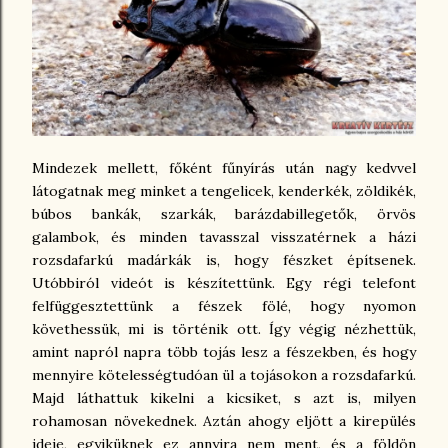
Mindezek mellett, főként fűnyírás után nagy kedvvel
látogatnak meg minket a tengelicek, kenderkék, zöldikék,
búbos bankák, szarkák, barázdabillegetők, örvös
galambok, és minden tavasszal visszatérnek a házi
rozsdafarkú madárkák is, hogy fészket építsenek.
Utóbbiról videót is készítettünk. Egy régi telefont
felfüggesztettünk a fészek fölé, hogy nyomon
követhessük, mi is történik ott. Így végig nézhettük,
amint napról napra több tojás lesz a fészekben, és hogy
mennyire kötelességtudóan ül a tojásokon a rozsdafarkú.
Majd láthattuk kikelni a kicsiket, s azt is, milyen
rohamosan növekednek. Aztán ahogy eljött a kirepülés
ideje, egyiküknek ez annyira nem ment, és a földön