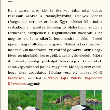
Itt a tavasz, a jó idő, és ilyenkor talán még jobban
keressük azokat a
társasjátékokat
, amelyek jobban
rásegítenek erre az érzésre. Egyre többet lehetünk a
szabadban a napsütés felmelegítő ölelésében, zöldül a
természet, csiripelnek a legkülönfélébb madarak, s ha
még az elmét is sikerül lecsendesíteni, akkor érzed
igazán, hogy töltődsz energiával. Nálunk a kert ilyenkor
már tele van madarakkal, visszatérő gólyákkal, akik a nagy
füves területünkön keresgélik a nekik való eledelt. Mióta
itt lakunk, mindig próbáljuk lencsevégre kapni őket,
aztán vagy sikerrel járunk, vagy nem. Mondjuk nem csoda,
hogy ilyen csodálatos élővilág vesz itt minket körül
Farmoson
, merthát a
Tápió-Hajta Vidéke Tájvédelmi
Körzetben
vagyunk.