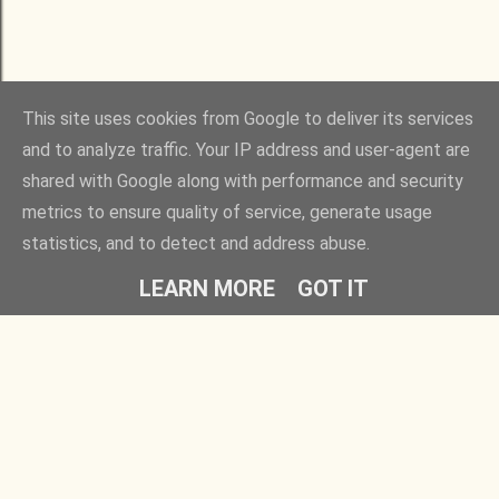
This site uses cookies from Google to deliver its services
and to analyze traffic. Your IP address and user-agent are
shared with Google along with performance and security
metrics to ensure quality of service, generate usage
statistics, and to detect and address abuse.
LEARN MORE
GOT IT
Rovatok
Barátaim
Egyedül is játszható
Fügés ember
Társasok gyerekeknek
Időlabirintus
Családi társasjátékok
Ezt fald fel!
Partyjátékok
Kreatív kertész