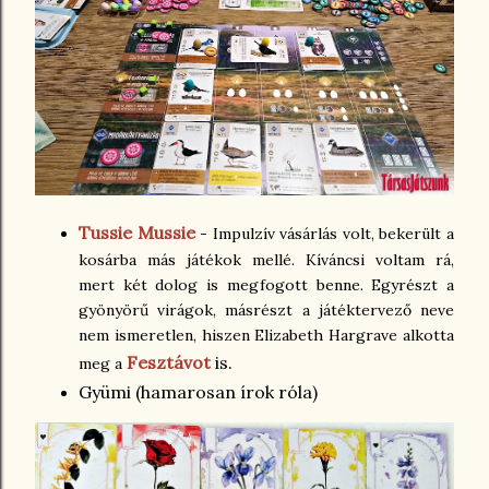
Tussie Mussie
- Impulzív vásárlás volt, bekerült a
kosárba más játékok mellé. Kíváncsi voltam rá,
mert két dolog is megfogott benne. Egyrészt a
gyönyörű virágok, másrészt a játéktervező neve
nem ismeretlen, hiszen Elizabeth Hargrave alkotta
Fesztávot
is.
meg a
Gyümi (hamarosan írok róla)