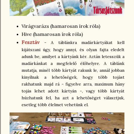
Virágvarázs (hamarosan írok róla)
Hive (hamarosan írok róla)
Fesztáv
- A táblánkra madárkártyákat kell
kijátszani úgy, hogy annyi, és olyan fajta eledelt
adunk be, amilyet a kártyánk kér. Aztán letesszük a
madárkánkat a megfelelő élőhelyre. A táblánk
mutatja, minél több kártyát rakunk le, annál jobban
kinyílnak a lehetőségek, hogy több tojást
rakhatunk majd rá - figyelve arra, maximum hány
tojás lehet adott kártyán -, vagy több kártyát
húzhatunk fel, ha azt a lehetőséget választjuk,
esetleg több élelmet vehetünk el.