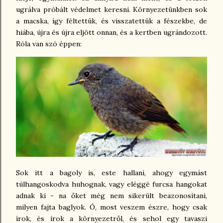
ugrálva próbált védelmet keresni. Környezetünkben sok
a macska, így féltettük, és visszatettük a fészekbe, de
hiába, újra és újra eljött onnan, és a kertben ugrándozott.
Róla van szó éppen:
Sok itt a bagoly is, este hallani, ahogy egymást
túlhangoskodva huhognak, vagy eléggé furcsa hangokat
adnak ki - na őket még nem sikerült beazonosítani,
milyen fajta baglyok. Ó, most veszem észre, hogy csak
írok, és írok a környezetről, és sehol egy tavaszi